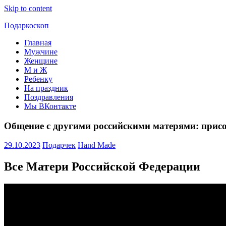
Skip to content
Подаркоскоп
Главная
Поможем
Мужчине
выбрать
Женщине
что
М и Ж
подарить
Ребенку
На праздник
Поздравления
Мы ВКонтакте
Общение с другими российскими матерями: присое
29.10.2023
Подарчек
Hand Made
Все Матери Российской Федерации