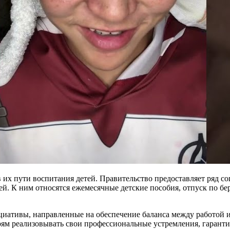
 их пути воспитания детей. Правительство предоставляет ряд с
ей. К ним относятся ежемесячные детские пособия, отпуск по бе
циативы, направленные на обеспечение баланса между работой 
рям реализовывать свои профессиональные устремления, гарантир