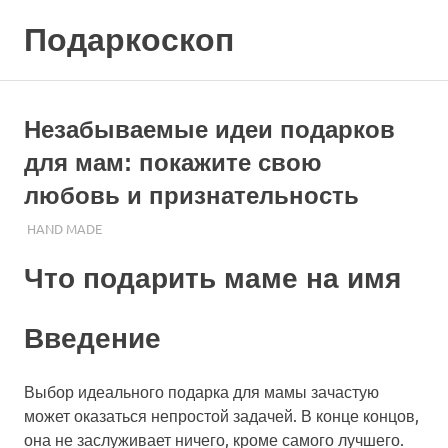
Skip
Подаркоскоп
to
content
Поможем
выбрать
что
Незабываемые идеи подарков
подарить
для мам: покажите свою
любовь и признательность
01.11.2023
ПОДАРЧЕК
HAND MADE
Что подарить маме на имя
Введение
Выбор идеального подарка для мамы зачастую
может оказаться непростой задачей. В конце концов,
она не заслуживает ничего, кроме самого лучшего.