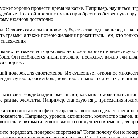
 может хорошо провести время на катке. Например, научиться иг
еудобные. По этой причине нужно приобрести собственную пару к
тому нюансов достаточно.
а. Освоить сами лыжи новичку будет легко, однако перед начал
ть травмы, а также потерю желания прокатиться. Тем, кто тольк
 снаряжения.
имних пейзажей есть довольно неплохой вариант в виде сноубор
борд. Он подбирается индивидуально, поскольку важно учитыват
ся спортом.
й подарок для спортсменов. Их существует огромное множество
ч для футбола, баскетбола, волейбола и многих других дисципли
се называют, «бодибилдингом», знают, как много может дать шта
разные элементы. Например, становую тягу, приседания и жим л
Для этого достаточно фитнес-браслета, который сделает трениро
показатели. Например, уровень активности, количество шагов, и
окого сна и автоматического выбора наилучшего времени для пр
тите порадовать подарком спортсмена? Тогда почему бы не под
и тогда можно изменить вес вплоть до 24 кг. Получатель долже