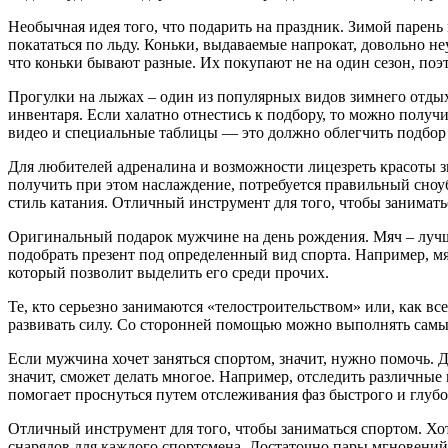
Необычная идея того, что подарить на праздник. Зимой парень
покататься по льду. Коньки, выдаваемые напрокат, довольно н
что коньки бывают разные. Их покупают не на один сезон, поэ
Прогулки на лыжах – один из популярных видов зимнего отдых
инвентаря. Если халатно отнестись к подбору, то можно получи
видео и специальные таблицы — это должно облегчить подбор
Для любителей адреналина и возможности лицезреть красоты з
получить при этом наслаждение, потребуется правильный сноу
стиль катания. Отличный инструмент для того, чтобы занимать
Оригинальный подарок мужчине на день рождения. Мяч – лучши
подобрать презент под определенный вид спорта. Например, мя
который позволит выделить его среди прочих.
Те, кто серьезно занимаются «телостроительством» или, как в
развивать силу. Со сторонней помощью можно выполнять самые 
Если мужчина хочет заняться спортом, значит, нужно помочь. 
значит, сможет делать многое. Например, отследить различные 
помогает проснуться путем отслеживания фаз быстрого и глуб
Отличный инструмент для того, чтобы заниматься спортом. Хо
снарядов для каждого спортсмена. Достаточно пары мгновений 