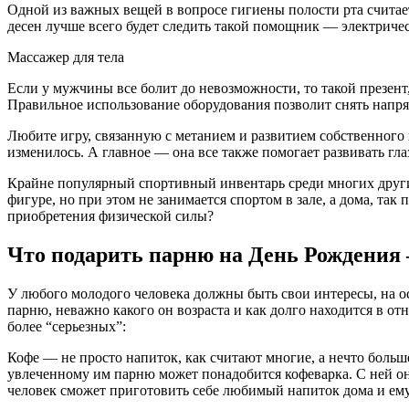
Одной из важных вещей в вопросе гигиены полости рта считае
десен лучше всего будет следить такой помощник — электрическ
Массажер для тела
Если у мужчины все болит до невозможности, то такой презент, 
Правильное использование оборудования позволит снять напря
Любите игру, связанную с метанием и развитием собственного г
изменилось. А главное — она все также помогает развивать гла
Крайне популярный спортивный инвентарь среди многих других
фигуре, но при этом не занимается спортом в зале, а дома, так
приобретения физической силы?
Что подарить парню на День Рождения
У любого молодого человека должны быть свои интересы, на о
парню, неважно какого он возраста и как долго находится в о
более “серьезных”:
Кофе — не просто напиток, как считают многие, а нечто больше
увлеченному им парню может понадобится кофеварка. С ней он
человек сможет приготовить себе любимый напиток дома и ему 