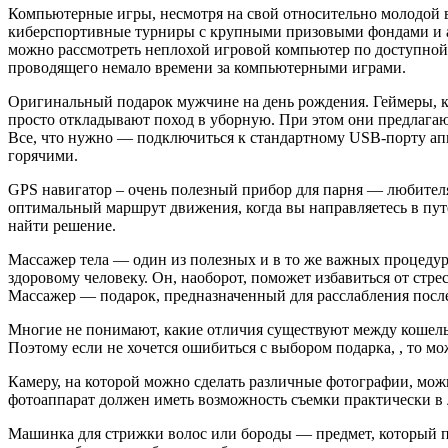
Компьютерные игры, несмотря на свой относительно молодой в
киберспортивные турниры с крупными призовыми фондами и ауд
можно рассмотреть неплохой игровой компьютер по доступной 
проводящего немало времени за компьютерными играми.
Оригинальный подарок мужчине на день рождения. Геймеры, ко
просто откладывают поход в уборную. При этом они предлага
Все, что нужно — подключиться к стандартному USB-порту аппа
горячими.
GPS навигатор – очень полезный прибор для парня — любителя
оптимальный маршрут движения, когда вы направляетесь в пут
найти решение.
Массажер тела — один из полезных и в то же важных процедур
здоровому человеку. Он, наоборот, поможет избавиться от стр
Массажер — подарок, предназначенный для расслабления посл
Многие не понимают, какие отличия существуют между кошелько
Поэтому если не хочется ошибиться с выбором подарка, , то м
Камеру, на которой можно сделать различные фотографии, можно
фотоаппарат должен иметь возможность съемки практически в 
Машинка для стрижки волос или бороды — предмет, который по