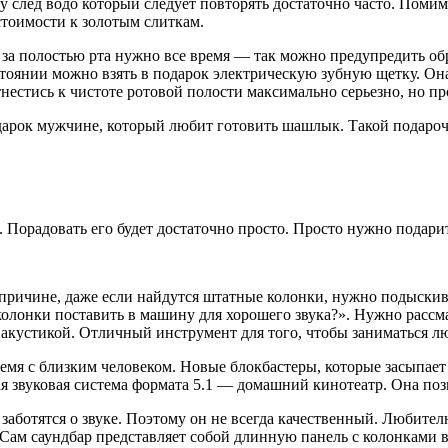
у след водо который следует повторять достаточно часто. Помим
стоимости к золотым слиткам.
а полостью рта нужно все время — так можно предупредить обр
стоянии можно взять в подарок электрическую зубную щетку. Она
нестись к чистоте ротовой полости максимально серьезно, но пр
рок мужчине, который любит готовить шашлык. Такой подарочны
 Порадовать его будет достаточно просто. Просто нужно подари
й причине, даже если найдутся штатные колонки, нужно подыскив
олонки поставить в машину для хорошего звука?». Нужно рассм
й акустикой. Отличный инструмент для того, чтобы заниматься 
ремя с близким человеком. Новые блокбастеры, которые засыпае
я звуковая система формата 5.1 — домашний кинотеатр. Она поз
 заботятся о звуке. Поэтому он не всегда качественный. Любит
Сам саундбар представляет собой длинную панель с колонками в