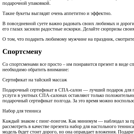
подарочной упаковкой.
Такие букеты выглядят очень аппетитно и эффектно.
В повседневной суете важно радовать своих любимых и дорогих
его глазах засияли радостные искорки. Делайте сюрпризы свои
О том, что подарить любимому мужчине на праздник, смотрите
Спортсмену
Со спортсменами все просто – им понравится презент в виде сп
необходимо обратить внимание:
Сертификат на тайский массаж
Подарочный сертификат в СПА-салон — лучший подарок для па
услуги в уютных СПА-салонах оставляют только положительные
подарочный сертификат полгода. За это время можно воспользо
Набор для тенниса
Каждый знаком с пинг-понгом. Как минимум — наблюдал за про
рассмотреть в качестве презента набор для настольного теннис
модель будет стоит дорого, но она оправдает вложения. Подарит