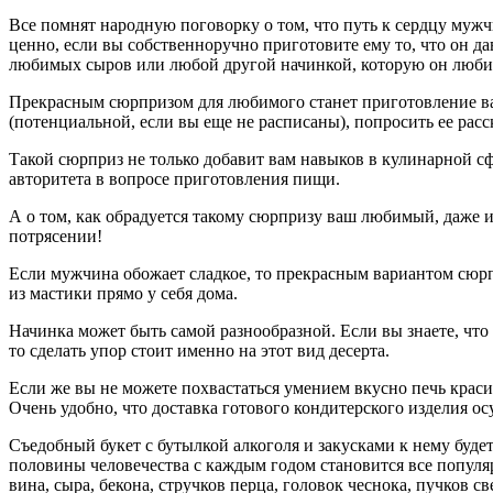
Все помнят народную поговорку о том, что путь к сердцу мужч
ценно, если вы собственноручно приготовите ему то, что он да
любимых сыров или любой другой начинкой, которую он любит
Прекрасным сюрпризом для любимого станет приготовление ва
(потенциальной, если вы еще не расписаны), попросить ее рас
Такой сюрприз не только добавит вам навыков в кулинарной сф
авторитета в вопросе приготовления пищи.
А о том, как обрадуется такому сюрпризу ваш любимый, даже и
потрясении!
Если мужчина обожает сладкое, то прекрасным вариантом сюрп
из мастики прямо у себя дома.
Начинка может быть самой разнообразной. Если вы знаете, что
то сделать упор стоит именно на этот вид десерта.
Если же вы не можете похвастаться умением вкусно печь краси
Очень удобно, что доставка готового кондитерского изделия о
Съедобный букет с бутылкой алкоголя и закусками к нему бу
половины человечества с каждым годом становится все популяр
вина, сыра, бекона, стручков перца, головок чеснока, пучков