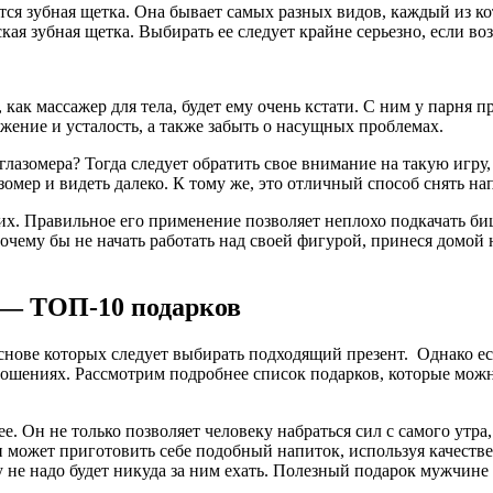
тся зубная щетка. Она бывает самых разных видов, каждый из к
ая зубная щетка. Выбирать ее следует крайне серьезно, если во
как массажер для тела, будет ему очень кстати. С ним у парня п
жение и усталость, а также забыть о насущных проблемах.
лазомера? Тогда следует обратить свое внимание на такую игру, 
зомер и видеть далеко. К тому же, это отличный способ снять на
. Правильное его применение позволяет неплохо подкачать биц
 почему бы не начать работать над своей фигурой, принеся домой
 — ТОП-10 подарков
снове которых следует выбирать подходящий презент. Однако е
тношениях. Рассмотрим подробнее список подарков, которые можн
е. Он не только позволяет человеку набраться сил с самого утра
 может приготовить себе подобный напиток, используя качестве
не надо будет никуда за ним ехать. Полезный подарок мужчине 