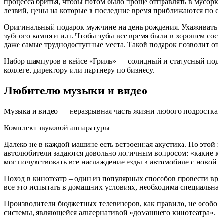
процесса бритья, чтобы потом было проще отправлять в мусорк
лезвий, цены на которые в последние время приближаются по 
Оригинальный подарок мужчине на день рождения. Ухаживать з
зубного камня и и.п. Чтобы зубы все время были в хорошем со
даже самые труднодоступные места. Такой подарок позволит от
Набор шампуров в кейсе «Гриль» — солидный и статусный пода
коллеге, директору или партнеру по бизнесу.
Любителю музыки и видео
Музыка и видео — неразрывная часть жизни любого подростка.
Комплект звуковой аппаратуры
Далеко не в каждой машине есть встроенная акустика. По это
автолюбители задаются довольно логичным вопросом: «какие к
мог почувствовать все наслаждение езды в автомобиле с ново
Поход в кинотеатр – один из популярных способов провести в
все это испытать в домашних условиях, необходима специальна
Производители бюджетных телевизоров, как правило, не особо
системы, являющейся альтернативой «домашнего кинотеатра». 