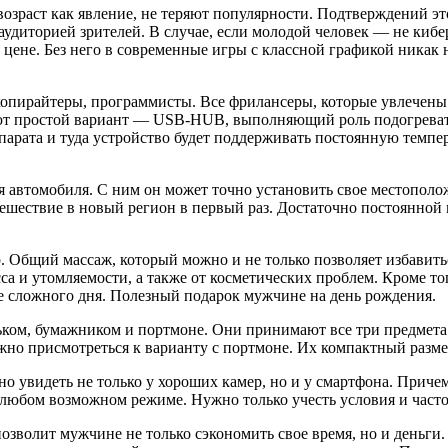
озраст как явление, не теряют популярности. Подтверждений э
иторией зрителей. В случае, если молодой человек — не кибер
цене. Без него в современные игры с классной графикой никак 
пирайтеры, программисты. Все фрилансеры, которые увлечены с
ют простой вариант — USB-HUB, выполняющий роль подогревател
рата и туда устройство будет поддерживать постоянную темпера
 автомобиля. С ним он может точно установить свое местоположе
ешествие в новый регион в первый раз. Достаточно постоянной
. Общий массаж, который можно и не только позволяет избавить
есса и утомляемости, а также от косметических проблем. Кроме 
е сложного дня. Полезный подарок мужчине на день рождения.
м, бумажником и портмоне. Они принимают все три предмета за 
ожно присмотреться к варианту с портмоне. Их компактный размер
 увидеть не только у хороших камер, но и у смартфона. Причем 
любом возможном режиме. Нужно только учесть условия и часто
зволит мужчине не только сэкономить свое время, но и деньги.