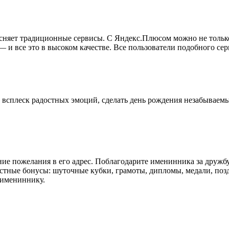
есняет традиционные сервисы. С Яндекс.Плюсом можно не только
— и все это в высоком качестве. Все пользователи подобного се
е, всплеск радостных эмоций, сделать день рождения незабывае
нние пожелания в его адрес. Поблагодарите именинника за друж
стные бонусы: шуточные кубки, грамоты, дипломы, медали, поз
-имениннику.