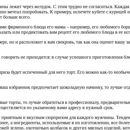
ины лежит через желудок. С этим трудно не согласиться. Кажда
вно мечтал попробовать. К примеру, испечете кубете с курицей 
 больше всего.
ми фирменного блюда его мамы – например, его любимого борща
сказать или продиктовать вам рецепт его любимого блюда в ее и
ере, но и расположит к вам свекровь, так как она оценит вашу 
 говорить не приходится: в случае успешного приготовления блю
риза будет испеченный для него торт. Его можно как-то необы
 ваш избранник предпочитает шоколадную начинку, то лучше отда
вые торты, то лучше обратиться к профессионалу, предваритель
существляется по указанному вами адресу в нужный срок.
дет приятным и вкусным сюрпризом для каждого мужчины. Тенден
нее, а ингредиенты, используемые в их изготовлении, все более
 свежей зелени, охотничьих колбасок и других мясных изделий,