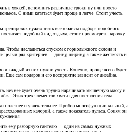
рать в хоккей, вспомнить различные трюки ну или просто
оньков. С ними кататься будет проще и легче. Стоит учесть,
ом тренировок нужно знать все нюансы подбора подобного
о постигает подобный вид отдыха, стоит просмотреть парочку
да. Чтобы насладиться спуском с горнолыжного склона и
ь целый ряд критериев — длину, ширину, а также жёсткость и
 и каждый из них нужно учесть. Конечно, проще всего будет
н. Еще сам подарок и его восприятие зависит от дизайна,
нга. Без нее будет очень трудно наращивать мышечную массу и
ёжа. Этих трех элементов хватит для построения тела.
вки полезнее и увлекательнее. Прибор многофункциональный, а
зрасходованных калорий, а также показатель пульса. Соням он
обуждения.
арить ему разборную гантелю — один из самых нужных
н оценить не только многофункциональность, но и