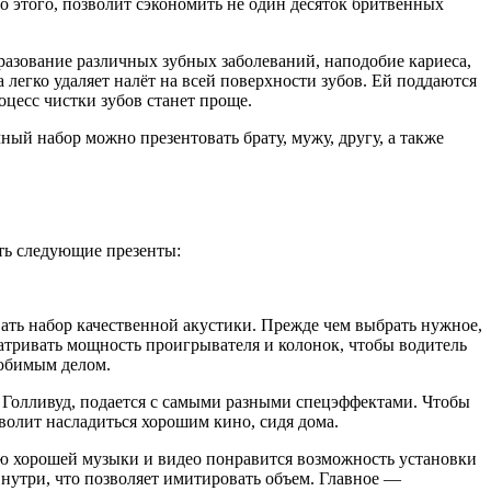
о этого, позволит сэкономить не один десяток бритвенных
азование различных зубных заболеваний, наподобие кариеса,
 легко удаляет налёт на всей поверхности зубов. Ей поддаются
оцесс чистки зубов станет проще.
й набор можно презентовать брату, мужу, другу, а также
ть следующие презенты:
ать набор качественной акустики. Прежде чем выбрать нужное,
атривать мощность проигрывателя и колонок, чтобы водитель
любимым делом.
т Голливуд, подается с самыми разными спецэффектами. Чтобы
волит насладиться хорошим кино, сидя дома.
елю хорошей музыки и видео понравится возможность установки
нутри, что позволяет имитировать объем. Главное —