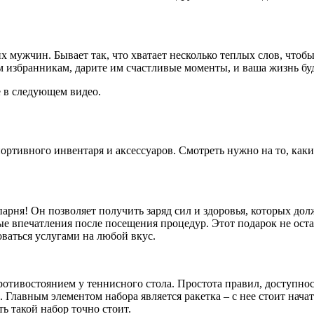
 мужчин. Бывает так, что хватает несколько теплых слов, чтобы
м избранникам, дарите им счастливые моменты, и ваша жизнь буд
 в следующем видео.
ортивного инвентаря и аксессуаров. Смотреть нужно на то, каки
рня! Он позволяет получить заряд сил и здоровья, которых до
 впечатления после посещения процедур. Этот подарок не оста
ваться услугами на любой вкус.
тивостоянием у теннисного стола. Простота правил, доступност
а. Главным элементом набора является ракетка – с нее стоит нач
ь такой набор точно стоит.