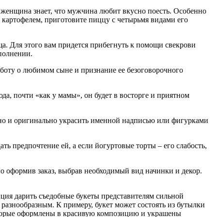
я женщина знает, что мужчина любит вкусно поесть. Особенно
и картофелем, приготовите пиццу с четырьмя видами его
. Для этого вам придется прибегнуть к помощи свекрови
сполнении.
заботу о любимом сыне и признание ее безоговорочного
да, почти «как у мамы», он будет в восторге и приятном
чно и оригинально украсить именной надписью или фигурками
ть предпочтение ей, а если йогуртовые торты – его слабость,
но оформив заказ, выбрав необходимый вид начинки и декор.
ция дарить съедобные букеты представителям сильной
 разнообразным. К примеру, букет может состоять из бутылки
 которые оформлены в красивую композицию и украшены