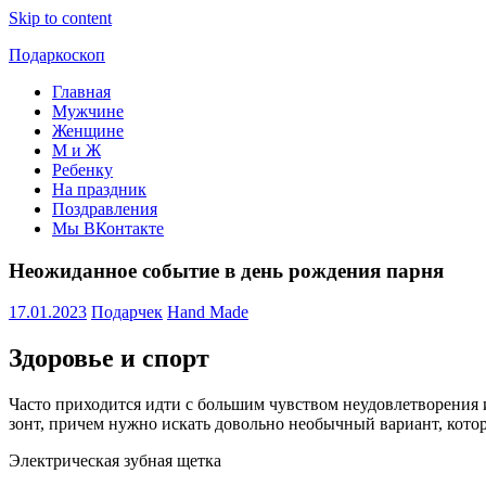
Skip to content
Подаркоскоп
Главная
Поможем
Мужчине
выбрать
Женщине
что
М и Ж
подарить
Ребенку
На праздник
Поздравления
Мы ВКонтакте
Неожиданное событие в день рождения парня
17.01.2023
Подарчек
Hand Made
Здоровье и спорт
Часто приходится идти с большим чувством неудовлетворения 
зонт, причем нужно искать довольно необычный вариант, котор
Электрическая зубная щетка