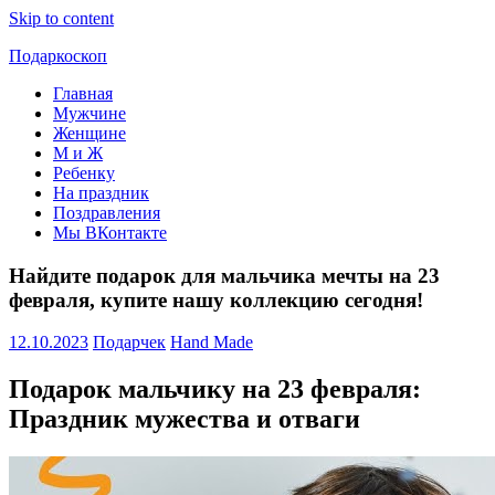
Skip to content
Подаркоскоп
Главная
Поможем
Мужчине
выбрать
Женщине
что
М и Ж
подарить
Ребенку
На праздник
Поздравления
Мы ВКонтакте
Найдите подарок для мальчика мечты на 23
февраля, купите нашу коллекцию сегодня!
12.10.2023
Подарчек
Hand Made
Подарок мальчику на 23 февраля:
Праздник мужества и отваги