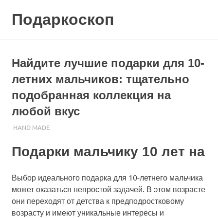
Skip
Подаркоскоп
to
content
Поможем
выбрать
что
Найдите лучшие подарки для 10-
подарить
летних мальчиков: тщательно
подобранная коллекция на
любой вкус
12.10.2023
ПОДАРЧЕК
HAND MADE
Подарки мальчику 10 лет на
Выбор идеального подарка для 10-летнего мальчика
может оказаться непростой задачей. В этом возрасте
они переходят от детства к предподростковому
возрасту и имеют уникальные интересы и