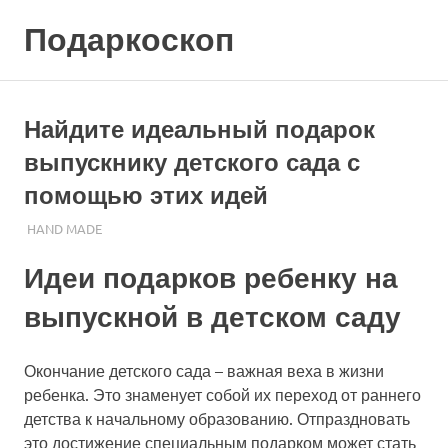
Skip
Подаркоскоп
to
content
Поможем
выбрать
что
Найдите идеальный подарок
подарить
выпускнику детского сада с
помощью этих идей
27.10.2023
ПОДАРЧЕК
HAND MADE
Идеи подарков ребенку на
выпускной в детском саду
Окончание детского сада – важная веха в жизни
ребенка. Это знаменует собой их переход от раннего
детства к начальному образованию. Отпраздновать
это достижение специальным подарком может стать