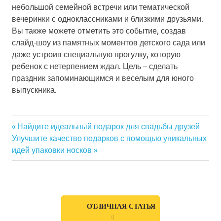
небольшой семейной встречи или тематической
вечеринки с одноклассниками и близкими друзьями.
Вы также можете отметить это событие, создав
слайд-шоу из памятных моментов детского сада или
даже устроив специальную прогулку, которую
ребенок с нетерпением ждал. Цель – сделать
праздник запоминающимся и веселым для юного
выпускника.
Previous
Найдите идеальный подарок для свадьбы друзей
Навигация
Next
Улучшите качество подарков с помощью уникальных
Post:
Post:
идей упаковки носков
по
записям
ОТЛИЧНАЯ СТАТЬЯ
0