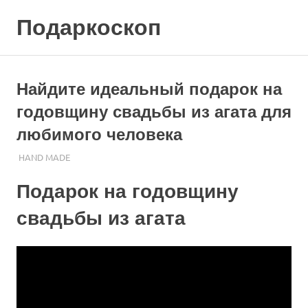
Skip
Подаркоскоп
to
content
Поможем
выбрать
что
Найдите идеальный подарок на
подарить
годовщину свадьбы из агата для
любимого человека
17.10.2023
ПОДАРЧЕК
HAND MADE
Подарок на годовщину
свадьбы из агата