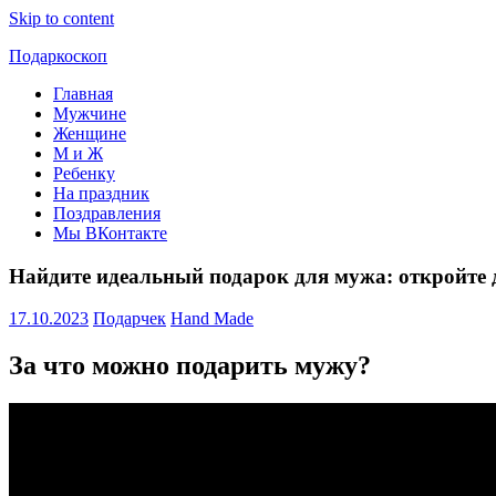
Skip to content
Подаркоскоп
Главная
Поможем
Мужчине
выбрать
Женщине
что
М и Ж
подарить
Ребенку
На праздник
Поздравления
Мы ВКонтакте
Найдите идеальный подарок для мужа: откройте 
17.10.2023
Подарчек
Hand Made
За что можно подарить мужу?