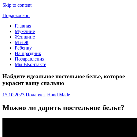
Skip to content
Подаркоскоп
Главная
Поможем
Мужчине
выбрать
Женщине
что
М и Ж
подарить
Ребенку
На праздник
Поздравления
Мы ВКонтакте
Найдите идеальное постельное белье, которое
украсит вашу спальню
15.10.2023
Подарчек
Hand Made
Можно ли дарить постельное белье?