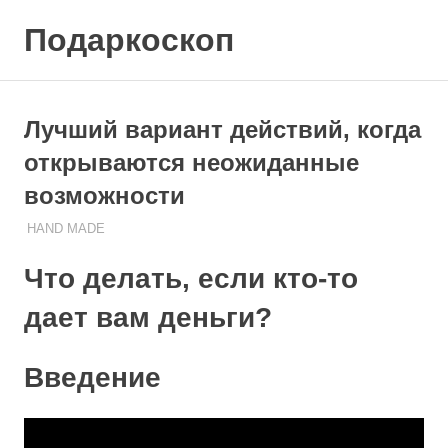
Skip
Подаркоскоп
to
content
Поможем
выбрать
что
Лучший вариант действий, когда
подарить
открываются неожиданные
возможности
23.10.2023
ПОДАРЧЕК
HAND MADE
Что делать, если кто-то
дает вам деньги?
Введение