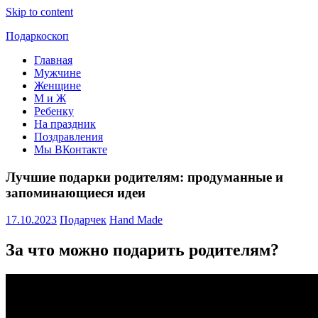
Skip to content
Подаркоскоп
Главная
Поможем
Мужчине
выбрать
Женщине
что
М и Ж
подарить
Ребенку
На праздник
Поздравления
Мы ВКонтакте
Лучшие подарки родителям: продуманные и
запоминающиеся идеи
17.10.2023
Подарчек
Hand Made
За что можно подарить родителям?