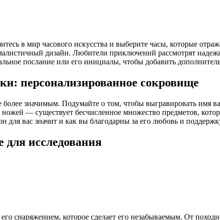
тесь в мир часового искусства и выберите часы, которые отраж
ималистичный дизайн. Любители приключений рассмотрят надеж
альное послание или его инициалы, чтобы добавить дополнител
вки: персонализированное сокровище
е более значимым. Подумайте о том, чтобы выгравировать имя в
х ножей — существует бесчисленное множество предметов, кото
он для вас значит и как вы благодарны за его любовь и поддержк
е для исследования
 его снаряжением, которое сделает его незабываемым. От поход