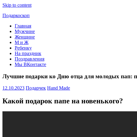
Skip to content
Подаркоскоп
Главная
Поможем
Мужчине
выбрать
Женщине
что
М и Ж
подарить
Ребенку
На праздник
Поздравления
Мы ВКонтакте
Лучшие подарки ко Дню отца для молодых пап: 
12.10.2023
Подарчек
Hand Made
Какой подарок папе на новенького?