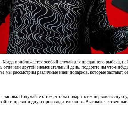
ть. Когда приближается особый случай для преданного рыбака, н
ень отца или другой знаменательный день, подарите им что-нибу
тье мы рассмотрим различные идеи подарков, которые заставят с
настям. Подумайте о том, чтобы подарить им первоклассную у
айн и превосходную производительность. Высококачественные р