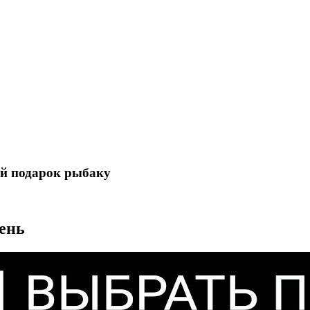
й подарок рыбаку
день