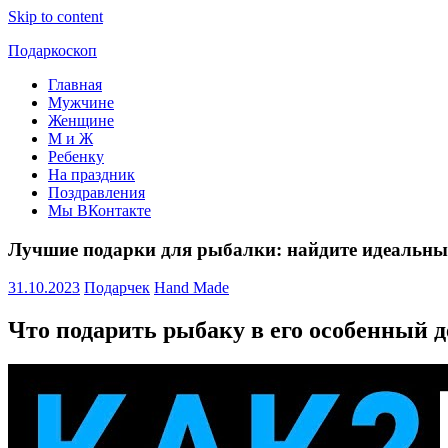
Skip to content
Подаркоскоп
Главная
Поможем
Мужчине
выбрать
Женщине
что
М и Ж
подарить
Ребенку
На праздник
Поздравления
Мы ВКонтакте
Лучшие подарки для рыбалки: найдите идеальны
31.10.2023
Подарчек
Hand Made
Что подарить рыбаку в его особенный 