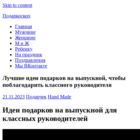
Skip to content
Подаркоскоп
Главная
Поможем
Мужчине
выбрать
Женщине
что
М и Ж
подарить
Ребенку
На праздник
Поздравления
Мы ВКонтакте
Лучшие идеи подарков на выпускной, чтобы
поблагодарить классного руководителя
21.11.2023
Подарчек
Hand Made
Идеи подарков на выпускной для
классных руководителей