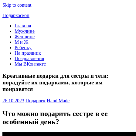
Skip to content
Подаркоскоп
Главная
Поможем
Мужчине
выбрать
Женщине
что
М и Ж
подарить
Ребенку
На праздник
Поздравления
Мы ВКонтакте
Креативные подарки для сестры и тети:
порадуйте их подарками, которые им
понравятся
26.10.2023
Подарчек
Hand Made
Что можно подарить сестре в ее
особенный день?