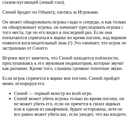
глазом-пуговицей (левый глаз).
Синий бродит по Объекту, охотясь за Игроками.
Он может обнаруживать игрока сзади и спереди, и как только
он обнаруживает игрока, он начинает преследовать игрока с
того места, где он его видел в последний раз. Если они
попытаются спрятаться в ящике во время погони, над ящиком
появится восклицательный знак (!) Это означает, что игрок не
застрахован от Синего.
Игроки могут заметить, что Синий находится поблизости,
прислушиваясь к его звуковым индикаторам, которые звучат
как рычание. Кроме того, слышны громкие топотные звуки.
Если игрок спрячется в ящике вне погони, Синий пройдет
мимо, игнорируя его.
Синий — первый монстр во всей игре.
Синий может убить игрока только во время погони, он
не может убить его, если он прячется в своих ящиках
или в одном из шкафчиков, будьте осторожны, хотя он
все равно может убить вас, если увидит, что вы входите.