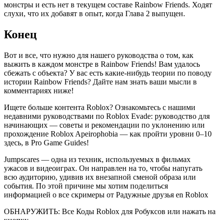
монстры и есть нет в текущем составе Rainbow Friends. Ходят
слухи, что их добавят в опыт, когда Глава 2 выпущен.
Конец
Вот и все, что нужно для нашего руководства о том, как
выжить в каждом монстре в Rainbow Friends! Вам удалось
сбежать с объекта? У вас есть какие-нибудь теории по поводу
истории Rainbow Friends? Дайте нам знать ваши мысли в
комментариях ниже!
Ищете больше контента Roblox? Ознакомьтесь с нашими
недавними руководствами по Roblox Evade: руководство для
начинающих — советы и рекомендации по уклонению или
прохождение Roblox Apeirophobia — как пройти уровни 0–10
здесь, в Pro Game Guides!
Jumpscares — одна из техник, используемых в фильмах
ужасов и видеоиграх. Он направлен на то, чтобы напугать
всю аудиторию, удивив их внезапной сменой образа или
события. По этой причине мы хотим поделиться
информацией о все скримеры от Радужные друзья en Roblox
ОБНАРУЖИТЬ: Все Коды Roblox для Робуксов или нажать на