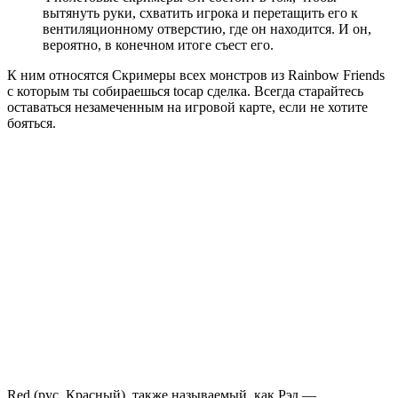
вытянуть руки, схватить игрока и перетащить его к
вентиляционному отверстию, где он находится. И он,
вероятно, в конечном итоге съест его.
К ним относятся Скримеры всех монстров из Rainbow Friends
с которым ты собираешься tocaр сделка. Всегда старайтесь
оставаться незамеченным на игровой карте, если не хотите
бояться.
Red (рус. Красный), также называемый, как Рэд —