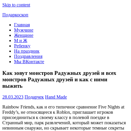
Skip to content
Подаркоскоп
Главная
Поможем
Мужчине
выбрать
Женщине
что
М и Ж
подарить
Ребенку
На праздник
Поздравления
Мы ВКонтакте
Как зовут монстров Радужных друзей и всех
монстров Радужных друзей и как с ними
выжить
28.03.2023
Подарчек
Hand Made
Rainbow Friends, как и его типичное сравнение Five Nights at
Freddy’s, не относящееся к Roblox, приглашает игроков
присоединиться к своему классу в полевой поездке в
Странный мир, парк развлечений, который может показаться
невинным снаружи, но скрывает некоторые темные секреты