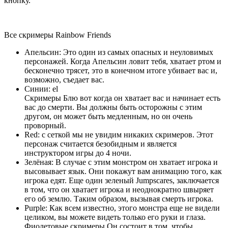
кнопку.
Все скримеры Rainbow Friends
Апельсин: Это один из самых опасных и неуловимых
персонажей. Когда Апельсин ловит тебя, хватает ртом и
бесконечно трясет, это в конечном итоге убивает вас и,
возможно, съедает вас.
Синии: el
Скримеры Блю вот когда он хватает вас и начинает есть
вас до смерти. Вы должны быть осторожны с этим
другом, он может быть медленным, но он очень
проворный.
Red: с сеткой мы не увидим никаких скримеров. Этот
персонаж считается безобидным и является
инструктором игры до 4 ночи.
Зелёная: В случае с этим монстром он хватает игрока и
высовывает язык. Они покажут вам анимацию того, как
игрока едят. Еще один зеленый Jumpscares, заключается
в том, что он хватает игрока и неоднократно швыряет
его об землю. Таким образом, вызывая смерть игрока.
Purple: Как всем известно, этого монстра еще не видели
целиком, вы можете видеть только его руки и глаза.
Фиолетовые скримеры Он состоит в том, чтобы