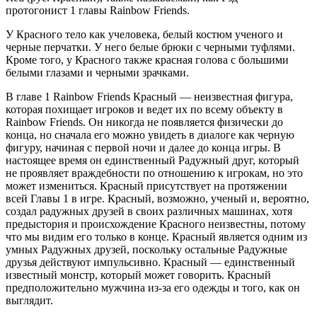
протогонист 1 главы Rainbow Friends.
У Красного тело как учеловека, белый костюм ученого и
черные перчатки. У него белые брюки с черными туфлями.
Кроме того, у Красного также красная голова с большими
белыми глазами и черными зрачками.
В главе 1 Rainbow Friends Красный — неизвестная фигура,
которая похищает игроков и ведет их по всему объекту в
Rainbow Friends. Он никогда не появляется физически до
конца, но сначала его можно увидеть в диалоге как черную
фигуру, начиная с первой ночи и далее до конца игры. В
настоящее время он единственный Радужный друг, который
не проявляет враждебности по отношению к игрокам, но это
может измениться. Красный присутствует на протяжении
всей Главы 1 в игре. Красный, возможно, ученый и, вероятно,
создал радужных друзей в своих различных машинах, хотя
предыстория и происхождение Красного неизвестны, потому
что мы видим его только в конце. Красный является одним из
умных Радужных друзей, поскольку остальные Радужные
друзья действуют импульсивно. Красный — единственный
известный монстр, который может говорить. Красный
предположительно мужчина из-за его одежды и того, как он
выглядит.