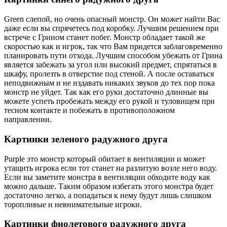
Green слепой, но очень опасный монстр. Он может найти Вас
даже если вы спрячетесь под коробку. Лучшим решением при
встрече с Грином станет побег. Монстр обладает такой же
скоростью как и игрок, так что Вам придется заблаговременно
планировать пути отхода. Лучшим способом убежать от Грина
является забежать за угол или высокий предмет, спрятаться в
шкафу, пролезть в отверстие под стеной. А после оставаться
неподвижным и не издавать никаких звуков до тех пор пока
монстр не уйдет. Так как его руки достаточно длинные вы
можете успеть пробежать между его рукой и туловищем при
тесном контакте и побежать в противоположном
направлении.
Картинки зеленого радужного друга
Purple это монстр который обитает в вентиляции и может
утащить игрока если тот станет на разлитую возле него воду.
Если вы заметите монстра в вентиляции обходите воду как
можно дальше. Таким образом избегать этого монстра будет
достаточно легко, а попадаться к нему будут лишь слишком
торопливые и невнимательные игроки.
Картинки фиолетового радужного друга