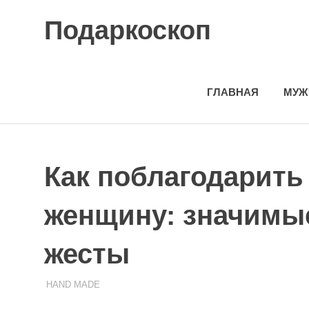
Skip
Подаркоскоп
to
content
Поможем
выбрать
что
ГЛАВНАЯ
МУЖ
подарить
Как поблагодарить 
женщину: значимы
жесты
HAND MADE
26.10.2023
ПОДАРЧЕК