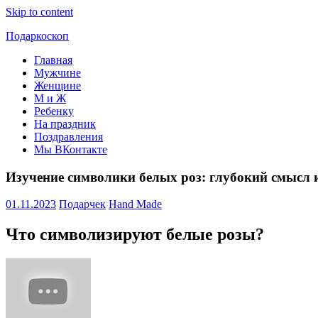
Skip to content
Подаркоскоп
Главная
Поможем
Мужчине
выбрать
Женщине
что
М и Ж
подарить
Ребенку
На праздник
Поздравления
Мы ВКонтакте
Изучение символики белых роз: глубокий смысл 
01.11.2023
Подарчек
Hand Made
Что символизируют белые розы?