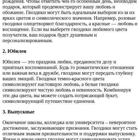
рождения. Чтобы отметить чей-то особенный день, необходим
подарок, который продемонстрирует вашу любовь и
обожание. Гвоздики могут быть идеальным выбором из-за их
ярких цветов и символического значения. Например, розовые
гвоздики олицетворяют благодарность, а красные — любовь и
восхищение. Если вы выберете гвоздики любимого цвета
получателя, ваш подарок будет душевным и
персонализированным.
2. Юбилеи
Юбилеи — это праздник любви, преданности делу и
приятных воспоминаний. Будь то романтические отношения
или важная веха в дружбе, гвоздики могут передать глубину
ваших эмоций. Гвоздики темно-красного цвета
символизируют настоящую любовь, а белые гвоздики
символизируют чистую любовь и невинность. Комбинируя
эти два цвета, вы можете создать потрясающий букет,
символизирующий путешествие единения.
3. Выпускные
Окончание школы, колледжа или университета – невероятное
достижение, заслуживающее признания. Гвоздики могут стать
отличным знаком признательности и поддержки выпускнику.
Яркие и яркие цвета гвоздик могут символизировать успех,