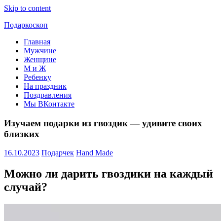
Skip to content
Подаркоскоп
Главная
Поможем
Мужчине
выбрать
Женщине
что
М и Ж
подарить
Ребенку
На праздник
Поздравления
Мы ВКонтакте
Изучаем подарки из гвоздик — удивите своих
близких
16.10.2023
Подарчек
Hand Made
Можно ли дарить гвоздики на каждый
случай?