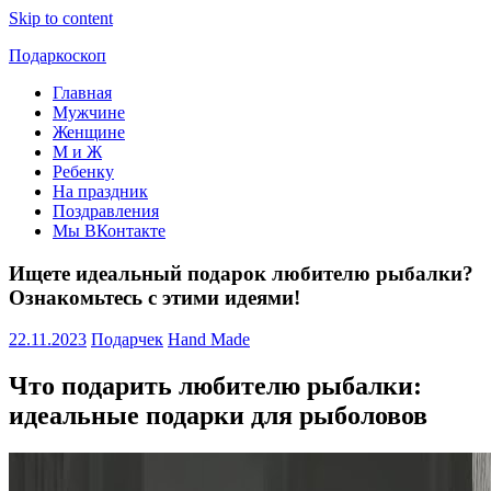
Skip to content
Подаркоскоп
Главная
Поможем
Мужчине
выбрать
Женщине
что
М и Ж
подарить
Ребенку
На праздник
Поздравления
Мы ВКонтакте
Ищете идеальный подарок любителю рыбалки?
Ознакомьтесь с этими идеями!
22.11.2023
Подарчек
Hand Made
Что подарить любителю рыбалки:
идеальные подарки для рыболовов