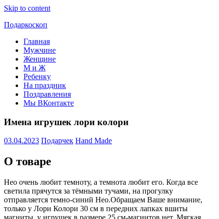
Skip to content
Подаркоскоп
Главная
Поможем
Мужчине
выбрать
Женщине
что
М и Ж
подарить
Ребенку
На праздник
Поздравления
Мы ВКонтакте
Имена игрушек лори колори
03.04.2023
Подарчек
Hand Made
О товаре
Нео очень любит темноту, а темнота любит его. Когда все
светила прячутся за тёмными тучами, на прогулку
отправляется темно-синий Нео.Обращаем Ваше внимание,
только у Лори Колори 30 см в передних лапках вшиты
магниты, у игрушек в размере 25 см-магнитов нет. Мягкая