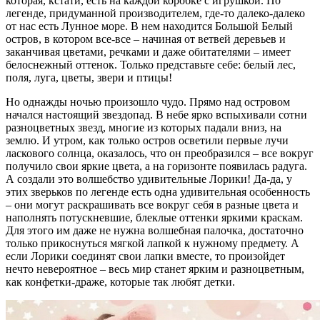
которая, кстати, есть на каждой коробке с игрушкой. По
легенде, придуманной производителем, где-то далеко-далеко
от нас есть Лунное море. В нем находится Большой Белый
остров, в котором все-все – начиная от ветвей деревьев и
заканчивая цветами, речками и даже обитателями – имеет
белоснежный оттенок. Только представьте себе: белый лес,
поля, луга, цветы, звери и птицы!
Но однажды ночью произошло чудо. Прямо над островом
начался настоящий звездопад. В небе ярко вспыхивали сотни
разноцветных звезд, многие из которых падали вниз, на
землю. И утром, как только остров осветили первые лучи
ласкового солнца, оказалось, что он преобразился – все вокруг
получило свои яркие цвета, а на горизонте появилась радуга.
А создали это волшебство удивительные Лорики! Да-да, у
этих зверьков по легенде есть одна удивительная особенность
– они могут раскрашивать все вокруг себя в разные цвета и
наполнять потускневшие, блеклые оттенки яркими краскам.
Для этого им даже не нужна волшебная палочка, достаточно
только прикоснуться мягкой лапкой к нужному предмету. А
если Лорики соединят свои лапки вместе, то произойдет
нечто невероятное – весь мир станет ярким и разноцветным,
как конфетки-драже, которые так любят детки.