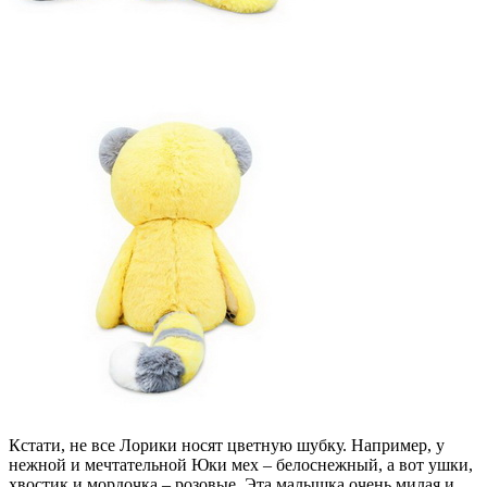
Кстати, не все Лорики носят цветную шубку. Например, у
нежной и мечтательной Юки мех – белоснежный, а вот ушки,
хвостик и мордочка – розовые. Эта малышка очень милая и