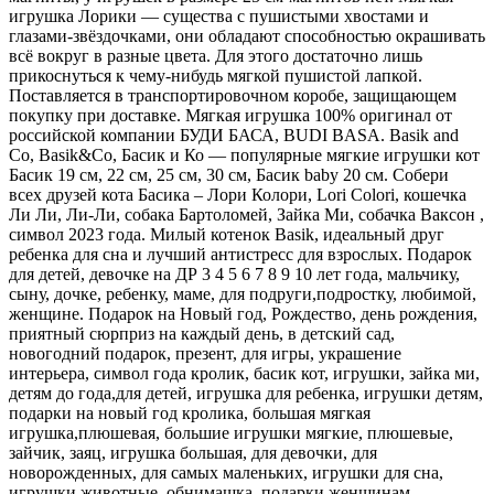
игрушка Лорики — существа с пушистыми хвостами и
глазами-звёздочками, они обладают способностью окрашивать
всё вокруг в разные цвета. Для этого достаточно лишь
прикоснуться к чему-нибудь мягкой пушистой лапкой.
Поставляется в транспортировочном коробе, защищающем
покупку при доставке. Мягкая игрушка 100% оригинал от
российской компании БУДИ БАСА, BUDI BASA. Basik and
Co, Basik&Co, Басик и Ко — популярные мягкие игрушки кот
Басик 19 см, 22 см, 25 см, 30 см, Басик baby 20 см. Собери
всех друзей кота Басика – Лори Колори, Lori Colori, кошечка
Ли Ли, Ли-Ли, собака Бартоломей, Зайка Ми, собачка Ваксон ,
символ 2023 года. Милый котенок Basik, идеальный друг
ребенка для сна и лучший антистресс для взрослых. Подарок
для детей, девочке на ДР 3 4 5 6 7 8 9 10 лет года, мальчику,
сыну, дочке, ребенку, маме, для подруги,подростку, любимой,
женщине. Подарок на Новый год, Рождество, день рождения,
приятный сюрприз на каждый день, в детский сад,
новогодний подарок, презент, для игры, украшение
интерьера, символ года кролик, басик кот, игрушки, зайка ми,
детям до года,для детей, игрушка для ребенка, игрушки детям,
подарки на новый год кролика, большая мягкая
игрушка,плюшевая, большие игрушки мягкие, плюшевые,
зайчик, заяц, игрушка большая, для девочки, для
новорожденных, для самых маленьких, игрушки для сна,
игрушки животные, обнимашка, подарки женщинам,