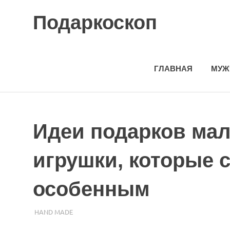
Skip
Подаркоскоп
to
content
Поможем
выбрать
что
ГЛАВНАЯ
МУЖ
подарить
Идеи подарков маль
игрушки, которые 
особенным
27.10.2023
ПОДАРЧЕК
HAND MADE