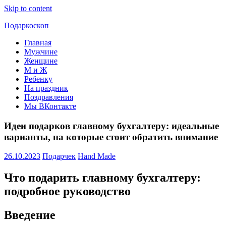
Skip to content
Подаркоскоп
Главная
Поможем
Мужчине
выбрать
Женщине
что
М и Ж
подарить
Ребенку
На праздник
Поздравления
Мы ВКонтакте
Идеи подарков главному бухгалтеру: идеальные
варианты, на которые стоит обратить внимание
26.10.2023
Подарчек
Hand Made
Что подарить главному бухгалтеру:
подробное руководство
Введение