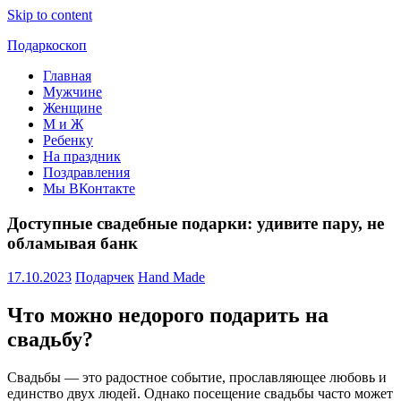
Skip to content
Подаркоскоп
Главная
Поможем
Мужчине
выбрать
Женщине
что
М и Ж
подарить
Ребенку
На праздник
Поздравления
Мы ВКонтакте
Доступные свадебные подарки: удивите пару, не
обламывая банк
17.10.2023
Подарчек
Hand Made
Что можно недорого подарить на
свадьбу?
Свадьбы — это радостное событие, прославляющее любовь и
единство двух людей. Однако посещение свадьбы часто может