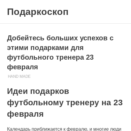
Skip
Подаркоскоп
to
content
Поможем
выбрать
что
Добейтесь больших успехов с
подарить
этими подарками для
футбольного тренера 23
февраля
13.10.2023
ПОДАРЧЕК
HAND MADE
Идеи подарков
футбольному тренеру на 23
февраля
Календарь приближается к февралю, и многие люди