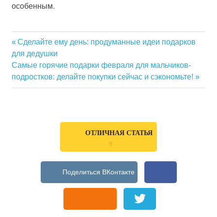
особенным.
Previous
Сделайте ему день: продуманные идеи подарков
Навигация
для дедушки
Post:
Next
Самые горячие подарки февраля для мальчиков-
по
Post:
подростков: делайте покупки сейчас и сэкономьте!
записям
ОТЛИЧНАЯ СТАТЬЯ
0