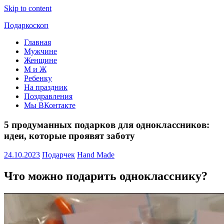
Skip to content
Подаркоскоп
Главная
Поможем
Мужчине
выбрать
Женщине
что
М и Ж
подарить
Ребенку
На праздник
Поздравления
Мы ВКонтакте
5 продуманных подарков для одноклассников:
идеи, которые проявят заботу
24.10.2023
Подарчек
Hand Made
Что можно подарить однокласснику?