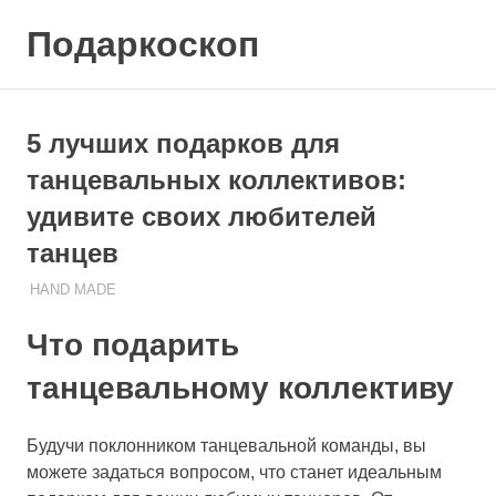
Skip
Подаркоскоп
to
content
Поможем
выбрать
что
5 лучших подарков для
подарить
танцевальных коллективов:
удивите своих любителей
танцев
HAND MADE
23.11.2023
ПОДАРЧЕК
Что подарить
танцевальному коллективу
Будучи поклонником танцевальной команды, вы
можете задаться вопросом, что станет идеальным